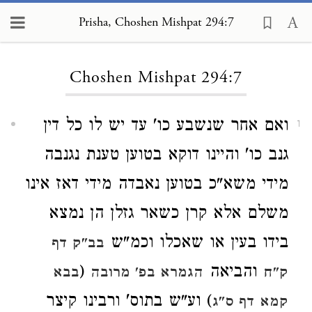
Prisha, Choshen Mishpat 294:7
Loading...
Choshen Mishpat 294:7
ואם אחר שנשבע כו' עד יש לו כל דין
1
גנב כו' והיינו דוקא בטוען טענת נגנבה
מידי משא"כ בטוען נאבדה מידי דאז אינו
משלם אלא קרן כשאר גזלן הן נמצא
בידו בעין או שאכלו וכמ"ש
בב"ק דף
והביאה
(
ק"ח
הגמרא בפ' מרובה
בבא
) וע"ש בתוס' ורבינו קיצר
קמא דף ס"ג