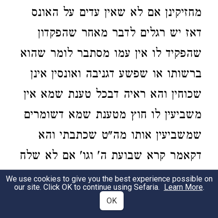
מחזיקינן אם לא שאין עדים על האונס
דאז יש רגלים לדבר מאחר שהפקדון
שהפקיד לו אין עמו מסתבר לומר שהוא
ברשותו או שפשע דגניבה ואונסין אינן
שכוחין והא ראיה דבכל טענת שמא אין
משביעין לו חוץ מטענת שמא דשומרים
שמשביעין אותו מה"ט שכתבתי והא
דקאמר קרא שבועת ה' וגו' אם לא שלח
ידו וגו' פירש ר"ת דמיירי בשאינו מת
We use cookies to give you the best experience possible on
our site. Click OK to continue using Sefaria.
Learn More
.
לפנינו ואיכא למיחש שמא אכלו הנפקד
OK