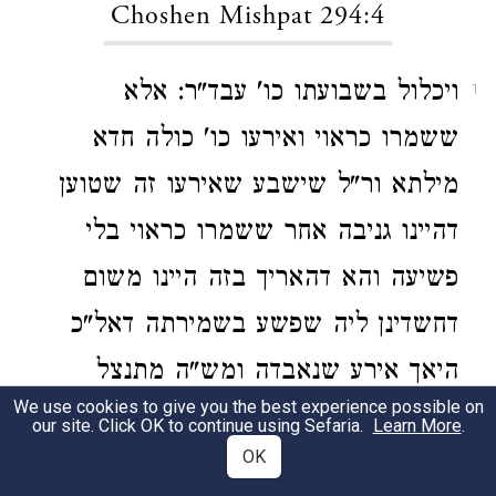
Choshen Mishpat 294:4
ויכלול בשבועתו כו' עבד"ר: אלא
1
ששמרו כראוי ואירעו כו' כולה חדא
מילתא ור"ל שישבע שאירעו זה שטוען
דהיינו גניבה אחר ששמרו כראוי בלי
פשיעה והא דהאריך בזה היינו משום
דחשדינן ליה שפשע בשמירתה דאל"כ
היאך אירע שנאבדה ומש"ה מתנצל
We use cookies to give you the best experience possible on
בשבועה ואומר ששמרו כראוי ואירעו זה
our site. Click OK to continue using Sefaria.
Learn More
.
OK
שטוען ועד"ר: ושלא שלח בה יד שאם