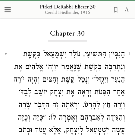
Pirkei DeRabbi Eliezer 30
Gerald Friedlander, 1916
Loading...
Chapter 30
הַנִּסָּיוֹן הַתְּשִׁיעִי, נוֹלַד יִשְׁמָעֵאל בַּקֶּשֶׁת
1
וְנִתְרַבָּה בַּקֶּשֶׁת שֶׁנֶּאֱמַר ״וַיְהִי אֱלֹהִים אֶת
הַנַּעַר וַיִּגְדָּל״ וְנָטַל קֶשֶׁת וְחִצִּים וְהָיָה יוֹרֶה
אַחַר הַפִּנּוֹת וְרָאָה אֶת יִצְחָק יוֹשֵׁב לְבַדּוֹ
וְיָרָה חֵץ לְהָרְגוֹ. וְרָאֲתָה זֶה הַדָּבָר שָׂרָה
וְהִגִּידָה לְאַבְרָהָם וְאָמְרָה לוֹ: ״כָּזֶה וְכָזֶה
עָשָׂה יִשְׁמָעֵאל לְיִצְחָק, אֶלָּא עֲמֹד וּכְתֹב