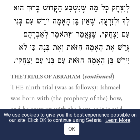
לְיִצְחָק כָּל מַה שֶּׁנִּשְׁבַּע הַקָּדוֹשׁ בָּרוּךְ הוּא
לְךָ וּלְזַרְעֲךָ, שֶׁאֵין בֶּן הָאָמָה יוֹרֵשׁ עִם בְּנִי
עִם יִצְחָק״, שֶׁנֶּאֱמַר ״וַתֹּאמֶר לְאַבְרָהָם
גָּרֵשׁ אֶת הָאָמָה הַזֹּאת וְאֶת בְּנָהּ כִּי לֹא
יִירַשׁ בֶּן הָאָמָה הַזֹּאת עִם בְּנִי עִם יִצְחָק״.
(
continued
)
THE TRIALS OF ABRAHAM
T
ninth trial (was as follows): Ishmael
HE
was born with (the prophecy of the) bow,
and he grew up with the bow, as it is said,
We use cookies to give you the best experience possible on
"And God was with the lad, and he grew
our site. Click OK to continue using Sefaria.
Learn More
.
OK
… and he became an archer" (
).
Gen. 21:20