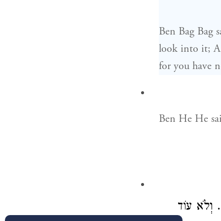
Ben Bag Bag
s
look into it;
for you have n
Ben He He
sai
. וְלֹא עוֹד