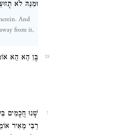
וּמִנַּהּ לֹא תָזוּ:
 therein. And
away from it,
בֶּן הֵא הֵא
אוֹמ:
23
שָׁנוּ חֲכָמִים בִּ:
1
רַבִּי מֵאִיר
אוֹמֵר