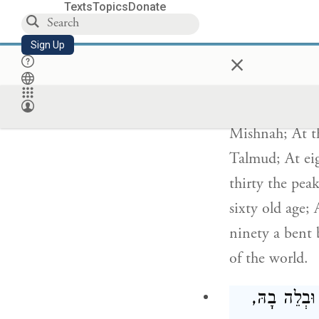
Texts
Topics
Donate
ם לַזִּקְנָה, בֶּן
כְּאִלּוּ מֵת
Sign Up
×
He used to say:
Mishnah; At th
Talmud; At eig
thirty the peak
sixty old age; 
ninety a bent
of the world.
ב וּבְלֵה בָהּ