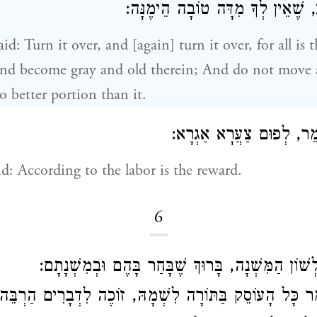
עַ, שֶׁאֵין לְךָ מִדָּה טוֹבָה הֵימֶנָּה
aid: Turn it over, and [again] turn it over, for all is
 And become gray and old therein; And do not move 
o better portion than it.
ֵר, לְפוּם צַעֲרָא אַגְרָא
d: According to the labor is the reward.
6
לְשׁוֹן הַמִּשְׁנָה, בָּרוּךְ שֶׁבָּחַר בָּהֶם וּבְמִשְׁנָתָם
 כָּל הָעוֹסֵק בַּתּוֹרָה לִשְׁמָהּ, זוֹכֶה לִדְבָרִים הַרְבֵּה