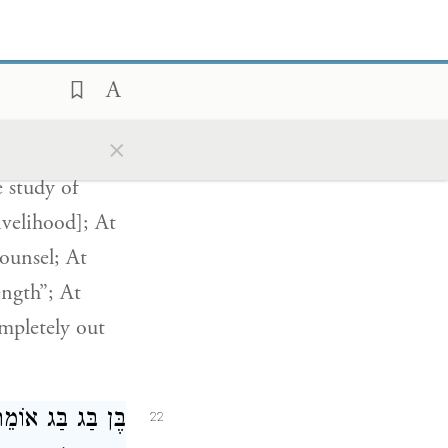
בֶּן שְׁלשִׁים לַכֹּ
שִׁבְעִים לַשֵּׂיבָה
וְעָבַר וּבָטֵל מִ:
×
the study of
 study of
ivelihood]; At
counsel; At
ength”; At
mpletely out
בֶּן בַּג בַּג
אוֹמֵר,,
22