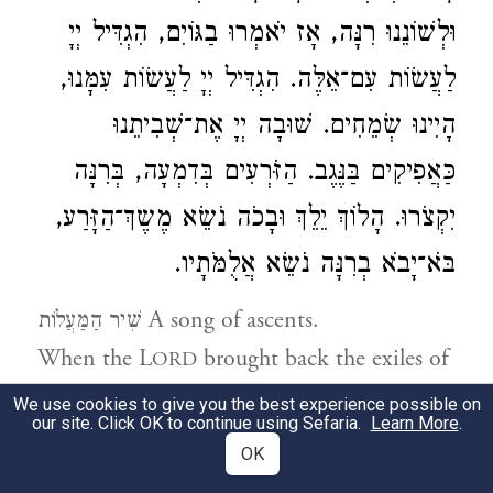
וּלְשׁוֹנֵנוּ רִנָּה, אָז יֹאמְרוּ בַגּוֹיִם, הִגְדִּיל יְיָ
לַעֲשׂוֹת עִם־אֵלֶּה. הִגְדִּיל יְיָ לַעֲשׂוֹת עִמָּנוּ,
הָיִינוּ שְׂמֵחִים. שׁוּבָה יְיָ אֶת־שְׁבִיתֵנוּ
כַּאֲפִיקִים בַּנֶּגֶב. הַזֹּרְעִים בְּדִמְעָה, בְּרִנָּה
יִקְצֹרוּ. הָלוֹךְ יֵלֵךְ וּבָכֹה נֹשֵׂא מֶשֶךְ־הַזָּרַע,
בֹּא־יָבֹא בְרִנָּה נֹשֵׂא אֲלֻמֹּתָיו.
שִׁיר הַמַּעֲלוֹת A song of ascents.
When the L
brought back the exiles of
ORD
Zion
We use cookies to give you the best experience possible on
our site. Click OK to continue using Sefaria.
Learn More
.
we were like people who dream.
OK
Then were our mouths filled with laughter,