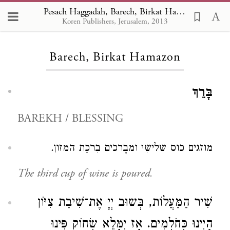
Pesach Haggadah, Barech, Birkat Hamazon
Koren Publishers, Jerusalem, 2013
Loading...
Barech, Birkat Hamazon
בָּרֵךְ
BAREKH / BLESSING
מוזגים כוס שלישִי ומבָרכים בִרכַת המזון.
The third cup of wine is poured.
שִׁיר הַמַּעֲלוֹת, בְּשוּב יְיָ אֶת־שִׁיבַת צִיּוֹן
הָיִינוּ כְּחֹלְמִים. אָז יִמָּלֵא שְׂחוֹק פִּינוּ