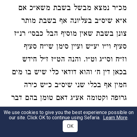
מכ״ר נמצא מבשל בשבת משא״כ אם
א״א שיס״ב בעליונה אף בשבת מותר
צונן בשבת שאין מוסיף הבל כבסי׳ רנ״ז
סעיף וי״ו יע״ש ועיין סימן שי״ח סעיף
וז״ח וסי״ג וט״ו. והנה הט״ז ז״ל חידש
בכאן דין ח׳ והוא דודאי כלי שיש בו מים
חמין אף בכלי שני שיס״ב כ״ש כירה
גרופה וקטומה אע״ג דאם טומן בהם דבר
מה לזמן מרובה לשעה או שתים לא הוי
We use cookies to give you the best experience possible on
our site. Click OK to continue using Sefaria.
Learn More
.
כמטמין במוסיף ~הכל~{הבל} דהא
OK