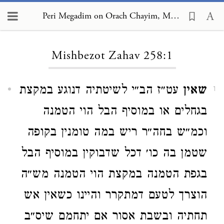
Peri Megadim on Orach Chayim, Mishbezot Zahav 258:1
Loading...
Mishbezot Zahav 258:1
שאין
עט״ז הב״י לשיטתיה דנוגע במקצת
1
בגחלים או במוסיף הבל הוי הטמנה
וכמ״ש בחה״ר ריש במה טומנין בקופה
שטמן בה כו׳ דכל שדבוקין במוסיף הבל
בגפת הטמנה במקצת הוי הטמנה מש״ה
הוצרך לטעם דמתקרר והיינו כשאין אש
תחתיה ובשבת אסור אם יתחמם שיס״ב