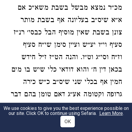
מכ״ר נמצא מבשל בשבת משא״כ אם
א״א שיס״ב בעליונה אף בשבת מותר
צונן בשבת שאין מוסיף הבל כבסי׳ רנ״ז
סעיף וי״ו יע״ש ועיין סימן שי״ח סעיף
וז״ח וסי״ג וט״ו. והנה הט״ז ז״ל חידש
בכאן דין ח׳ והוא דודאי כלי שיש בו מים
חמין אף בכלי שני שיס״ב כ״ש כירה
גרופה וקטומה אע״ג דאם טומן בהם דבר
מה לזמן מרובה לשעה או שתים לא הוי
We use cookies to give you the best experience possible on
our site. Click OK to continue using Sefaria.
Learn More
.
כמטמין במוסיף ~הכל~{הבל} דהא
OK