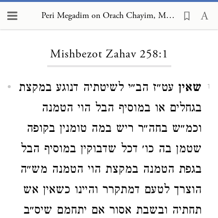
Peri Megadim on Orach Chayim, Mishbezot Zahav 258:1
Loading...
Mishbezot Zahav 258:1
שאין
עט״ז הב״י לשיטתיה דנוגע במקצת
1
בגחלים או במוסיף הבל הוי הטמנה
וכמ״ש בחה״ר ריש במה טומנין בקופה
שטמן בה כו׳ דכל שדבוקין במוסיף הבל
בגפת הטמנה במקצת הוי הטמנה מש״ה
הוצרך לטעם דמתקרר והיינו כשאין אש
תחתיה ובשבת אסור אם יתחמם שיס״ב