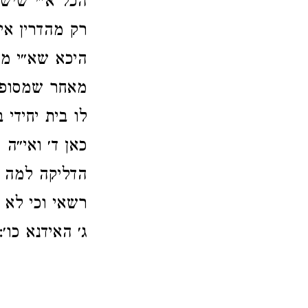
הכל א״י שיש 
רק מהדרין אי
היכא שא״י מ
מאחר שמסופק 
לו בית יחידי
כאן ד׳ ואי״ה
הדליקה למה ו
רשאי וכי לא 
ג׳ האידנא כו׳: