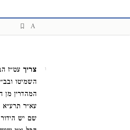
צריך
עט״ז הב
1
השמיטו ובב״י
המהדרין מן המ
עא״ר תרע״א וכ
שם יש הידור 