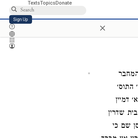
Texts
Topics
Donate
Sign Up
×
המחבר
 התוס׳
 דמיין
בית שדרין
ן שם כי