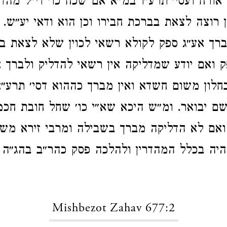
אורח ועסי׳ תרע״ו במ״א אם שכח כו׳ די״ל מהדר
ן רוצה לצאת בברכת חבירו וכן הוא ודאי יע״ש.
ברך אע״ג ספק לקולא רשאי לכוין שלא לצאת ב
ואם יודע שמדליקה אין רשאי להדליק ולברך 
 בחלון משום חשדא ואין מברך כההוא דסי׳ תרע״
 שם יבואר. ומ״ש היכא שא״י כו׳ שחל חובת חכ
אם לא הדליקה מברך בשבילה ומרבי זירא משמ
היה בכלל המהדרין ולהלכה פסק כהר״ב בהג״ה 
Mishbezot Zahav 677:2