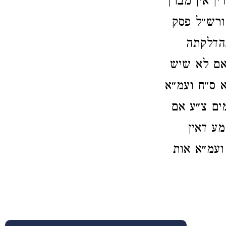
ין אין מברך
 ורש״ל פסק
הדלקתה
אם לא שיש
א ס״ח ועמ״א
מים צ״ע אם
ע דאין
ועמ״א אות