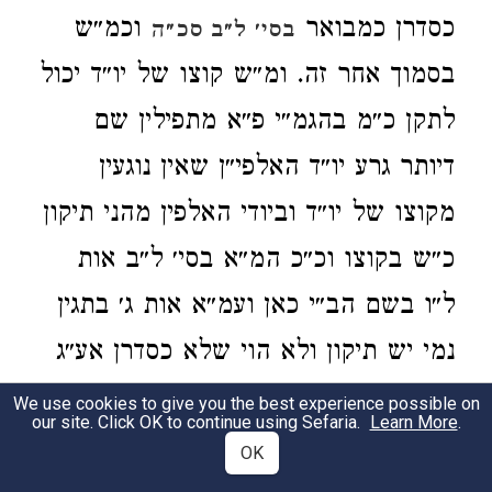
כסדרן כמבואר
וכמ״ש
בסי׳ ל״ב סכ״ה
בסמוך אחר זה. ומ״ש קוצו של יו״ד יכול
לתקן כ״מ בהגמ״י פ״א מתפילין שם
דיותר גרע יו״ד האלפי״ן שאין נוגעין
מקוצו של יו״ד וביודי האלפין מהני תיקון
כ״ש בקוצו וכ״כ המ״א בסי׳ ל״ב אות
ל״ו בשם הב״י כאן ועמ״א אות ג׳ בתגין
נמי יש תיקון ולא הוי שלא כסדרן אע״ג
דגריעי מקוצו של יוד כמ״ש בהגמ״י שם
We use cookies to give you the best experience possible on
our site. Click OK to continue using Sefaria.
Learn More
.
בשם ר״ת בספר הישר דתגין גריעי מקוצו
OK