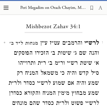
Peri Megadim on Orach Chayim, Mishbezot Zahav 34:1
Loading...
Mishbezot Zahav 34:1
לרש״י
והרמב״ם עט״ז עיין
מנחות ל״ד ב׳
1
והנה שם ג׳ שיטות ב׳ הזכירו הפוסקים
א׳ שיטת רש״י ור״מ ב׳ ר״ת ותרוייהו
ס״ל קדש והיה כי משמאל המניח רק
שמע והיה אם שמוע לרש״י כסדר ולר״ת
שמע מבחוץ מימין המניח והקורא כסדרן
לרש״י פשוט ולר״ת כסדר שהם מונחים