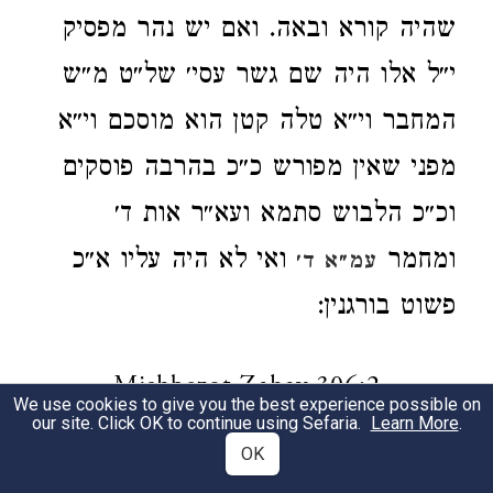
שהיה קורא ובאה. ואם יש נהר מפסיק
י״ל אלו היה שם גשר עסי׳ של״ט מ״ש
המחבר וי״א טלה קטן הוא מוסכם וי״א
מפני שאין מפורש כ״כ בהרבה פוסקים
וכ״כ הלבוש סתמא ועא״ר אות ד׳
ומחמר
ואי לא היה עליו א״כ
עמ״א ד׳
פשוט בורגנין:
Mishbezot Zahav 306:2
We use cookies to give you the best experience possible on
our site. Click OK to continue using Sefaria.
Learn More
.
OK
דהא
עט״ז בשל״ט ס״ד ולט״ז אם לא
1