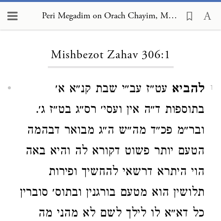
Peri Megadim on Orach Chayim, Mishbezot Zahav 306:1
Loading...
Mishbezot Zahav 306:1
להביא
עט״ז עב״י שבת קנ״א א׳
1
בתוספות ד״ה אין ועסי׳ רס״ג בט״ז ג׳.
ובר״מ פכ״ד מה״ש ה״ג מבואר דבהמה
הטעם יותר פשוט דקורא לה והיא באה
הוי היתרא דרשאי להחשיך ופירות
תלושין הוא מטעם בורגנין ובתוס׳ סוברין
כל דא״א לו לילך לשם לא מהני מה