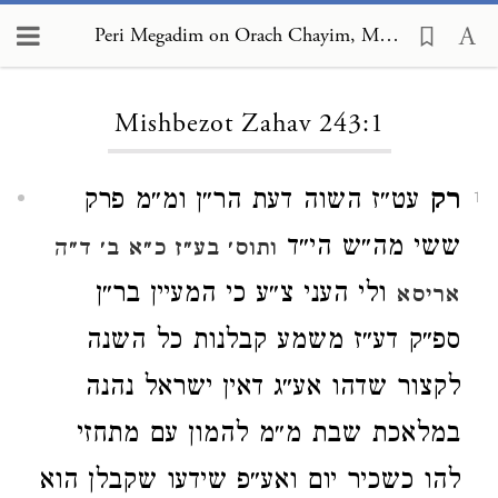
Peri Megadim on Orach Chayim, Mishbezot Zahav 243:1
Loading...
Mishbezot Zahav 243:1
רק
עט״ז השוה דעת הר״ן ומ״מ פרק
1
ששי מה״ש הי״ד
ותוס׳ בע״ז כ״א ב׳ ד״ה
ולי העני צ״ע כי המעיין בר״ן
אריסא
ספ״ק דע״ז משמע קבלנות כל השנה
לקצור שדהו אע״ג דאין ישראל נהנה
במלאכת שבת מ״מ להמון עם מתחזי
להו כשכיר יום ואע״פ שידעו שקבלן הוא