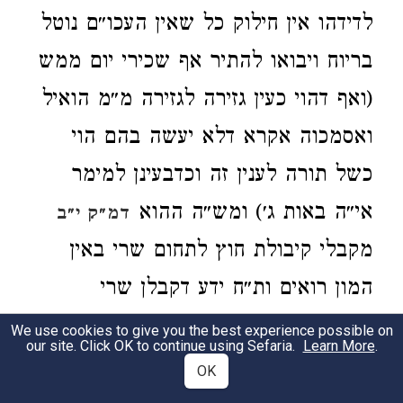
לדידהו אין חילוק כל שאין העכו״ם נוטל
בריוח ויבואו להתיר אף שכירי יום ממש
(ואף דהוי כעין גזירה לגזירה מ״מ הואיל
ואסמכוה אקרא דלא יעשה בהם הוי
כשל תורה לענין זה וכדבעינן למימר
אי״ה באות ג׳) ומש״ה ההוא
דמ״ק י״ב
מקבלי קיבולת חוץ לתחום שרי באין
המון רואים ות״ח ידע דקבלן שרי
דבדנפשיה טרח אבל המגיד משנה שם
We use cookies to give you the best experience possible on
our site. Click OK to continue using Sefaria.
Learn More
.
ותוס׳ משמע דקבלן לא מתחזי להו
OK