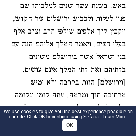
באש, בשנת עשר שנים למלכותו שם
פניו לעלות ולכבוש ירושלים עיר הקדש,
ויקבץ ק״ך אלפים שולפי חרב וצ"ב אלף
בעלי חצים, ויאמר המלך אליהם הנה עם
בני ישראל אשר בירושלם משונים
בדתיהם ואת דתי המלך אינם עושים,
[וירושלם] הוות בקרבה ולא ימיש
מרחובה תוך ומרמה, עתה קומו ונקומה
עליה למלחמה ולא יזכר שם ישראל עוד.
We use cookies to give you the best experience possible on
our site. Click OK to continue using Sefaria.
Learn More
.
ויען מלך אחד אשר היה כבוש תחת ידו
OK
במלחמה ויאמר לו, חדל לך המלך