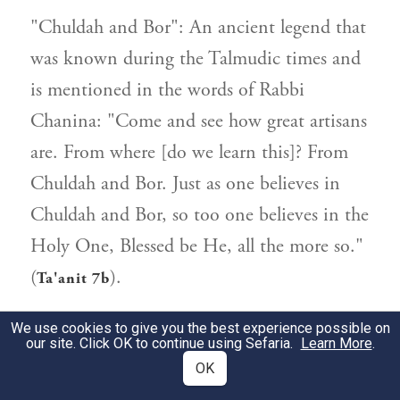
"Chuldah and Bor": An ancient legend that
was known during the Talmudic times and
is mentioned in the words of Rabbi
Chanina: "Come and see how great artisans
are. From where [do we learn this]? From
Chuldah and Bor. Just as one believes in
Chuldah and Bor, so too one believes in the
Holy One, Blessed be He, all the more so."
(
).
Ta'anit 7b
רש״י
הביא זה המעשה ונמצא ג״כ
We use cookies to give you the best experience possible on
2
our site. Click OK to continue using Sefaria.
Learn More
.
ב
תוספות
וב
פחד יצחק
ערך בעלי
OK