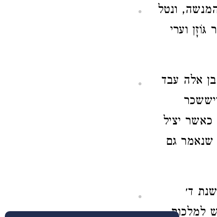
המנשה, ונטל
וֹזָן וערי
בן אלה עבד
ויששכר
 כאשר יציל
 שנאמר גם
שנת ד׳
ש למלכות