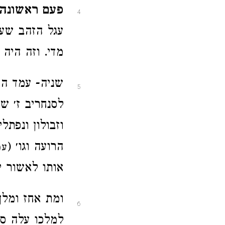
פעם ראשונה
4
עגל הזהב שעשה י
מדי. וזה היה 
שניה- עמד הו
5
לסנחריב ז׳ ש
וזבולון ונפת
הרועה וגו׳ (
עמ
אותו לאשור יוב
ומת אחז ומלך 
6
למלכו עלה סנ