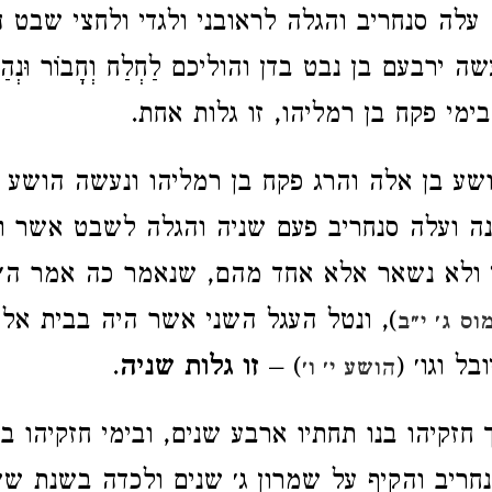
עלה סנחריב והגלה לראובני ולגדי ולחצי שבט 
רבעם בן נבט בדן והוליכם לַחְלַח וְחָבוֹר וּנְהַר גּ
בימי פקח בן רמליהו, זו גלות אחת.
שע בן אלה והרג פקח בן רמליהו ונעשה הושע 
נה ועלה סנחריב פעם שניה והגלה לשבט אשר 
לי ולא נשאר אלא אחד מהם, שנאמר כה אמר ה׳
), ונטל העגל השני אשר היה בבית אל
וס ג׳ י״ב
ל וגו׳ (
) –
זו גלות שניה
.
הושע י׳ ו׳
חזקיהו בנו תחתיו ארבע שנים, ובימי חזקיהו ב
חריב והקיף על שמרון ג׳ שנים ולכדה בשנת ש