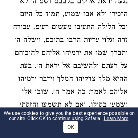
נגעה יראת אלקים בלבבם ושם ה׳ לא
הזכירו ולא אבו שמוע, תמיד כל היום
וכל הלילה התעיבו מעשים רעים, עבודה
זרה וגלוי עריות הרבו בתוכם, וישלח ה׳
יתברך שמו את ירמיהו אליהם להוכיחם
על רעתם ולהשיבם אל יראת ה׳. בעת
ההיא מלך צדקיהו המלך וידבר ירמיהו
אליהם לאמר: כה אמר ה׳, שובו אלי
ושמעו בקולו, ואם לא תשמעו וחזקתי
We use cookies to give you the best experience possible on
את יד נבוכדנצר אויביכם והביאותיו
our site. Click OK to continue using Sefaria.
Learn More
.
OK
עליכם לשים את ירושלם שממה ואתכם