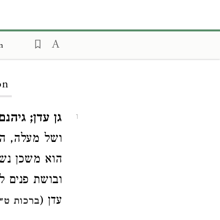
n
on
גן עדן; גיהנם:
1
ושל מעלה, הג
הוא משכן נשמ
ובושת פנים לג
עדן (
ברכות ט״ז