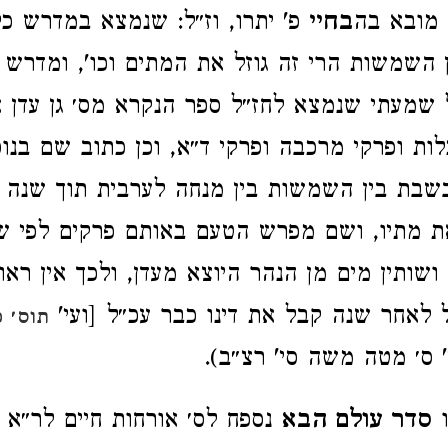
מובא בה
בחיי
פ' יתרו, וז״ל: שנמצא במדרש כ
 השמשות הרי זה גוזל את המתים וכו', ומדרש ז
 שמעתי שנמצא לחז״ל ספר הנקרא מס׳ גן עדן א
כלות ופרקי מרכבה ופרקי ד״א, וכן כתוב שם בנו
שבת בין השמשות בין מנחה לערבית תוך שנה 
את מתיו, ושם מפרש הטעם באותם פרקים לפי 
שותין מים מן הנהר היוצא מעדן, ולכך אין ראוי 
 לאחר שנה קבל את דינו כבר עכ״ל [ועי'
תוס׳ 
 ס׳ מטה משה סי' רצ״ב).
סדר עולם הבא
נספח לס׳ אורחות חיים לר״א ה