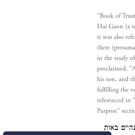
"Book of Trust
Hai Gaon (a r
it was also re
there (presuma
in the study o
proclaimed, "A
his son, and t
fulfilling the
referenced in
Purpose" secti
היים באות