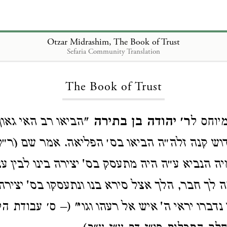
Otzar Midrashim, The Book of Trust
Sefaria Community Translation
Loading...
The Book of Trust
הביאו רב האי גאון 
"
ר׳ יהודה בן בתירה
יוחס ל
דוש קנה זלה״ה הביאו בס׳ הפליאה. אמר שם (ר״
ה הנביא ע״ה היה מתעסק בס' יצירה בינו לבין ע
 לך חבר, הלך אצל סירא בנו ונתעסקו בס' יציר
נדברו יראי ה' איש אל רעהו וגו׳
ס׳ עבודת הקדש ל