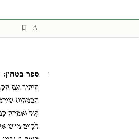
ספר בטחון:
מ
1
היחוד וגם הק
הבטחון) שירמי
קול ואמרה קנה
לקיים מ״ש אז 