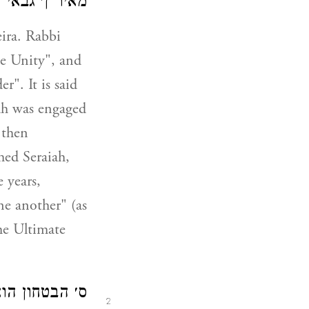
מאיר ן׳ גבא).
ira. Rabbi
e Unity", and
". It is said
iah was engaged
 then
hed Seraiah,
 years,
ne another" (as
he Ultimate
ס׳ הבטחון הו
2