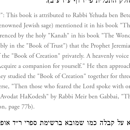
י חלק התכלית פי״ז דף ע״ז ע״ב
": This book is attributed to Rabbi Yehuda ben Bete
enowned Jewish sage) mentioned it in his book "Th
ferenced by the holy "Kanah" in his book "The Wonder
bly in the "Book of Trust") that the Prophet Jerem
f the "Book of Creation" privately. A heavenly voice
cquire a companion for yourself." He then approac
hey studied the "Book of Creation" together for three
 verse, "Then those who feared the Lord spoke with o
 "Avodat HaKodesh" by Rabbi Meir ben Gabbai, "T
on, page 77b).
א על קבלה כמו שמובא ברשימת ספרי ר״ד אופנ