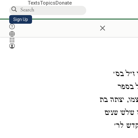
Texts
Topics
Donate
Sign Up
×
ז״ל בס׳
ל בספר
צמו, יצתה בת
ה שלש שנים
" (– ר׳