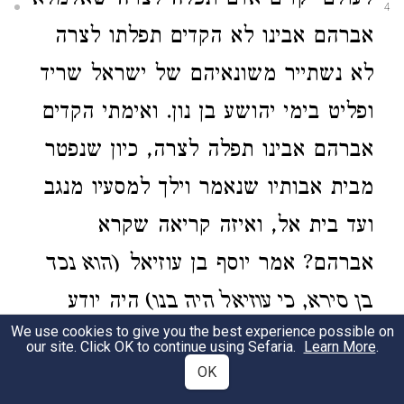
לעולם יקדים אדם תפלה לצרה שאלמלא
4
אברהם אבינו לא הקדים תפלתו לצרה
לא נשתייר משונאיהם של ישראל שריד
ופליט בימי יהושע בן נון. ואימתי הקדים
אברהם אבינו תפלה לצרה, כיון שנפטר
מבית אבותיו שנאמר וילך למסעיו מנגב
ועד בית אל, ואיזה קריאה שקרא
אברהם? אמר יוסף בן עוזיאל
(הוא נכד
בן סירא, כי עוזיאל היה בנו)
היה יודע
We use cookies to give you the best experience possible on
אברהם אבינו מעשה עכן שהיה עתיד
our site. Click OK to continue using Sefaria.
Learn More
.
OK
לעשות וראה בנבואתו שלא ישתייר