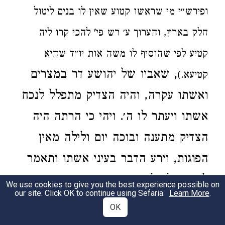
ופירש״י מי שראשו קטוע שאין לו בנים ליטול
חלק בארץ, והערוך ע׳ רש פי' להכי קרו ליה
קטיע לפי שהוסיף לו משה אות יו״ד שהיא
, שאביו של יהושע דר במצרים
קטיעא.)
ואשתו עקרה, והיה הצדיק מתפלל לנכח
אשתו ויעתר לו ה׳. ויהי כי הרתה היה
הצדיק מתענה ובוכה יום ולילה מאין
הפוגות, וירע הדבר בעיני אשתו ותאמר
לו היה לך לשמוח כי שמע ה׳ את
We use cookies to give you the best experience possible on
our site. Click OK to continue using Sefaria.
Learn More
.
תפלתך ולא ענה אותה, ויהי כדברה אליו
OK
יום ויום ותאלצהו בדבריה, ויגד לה את