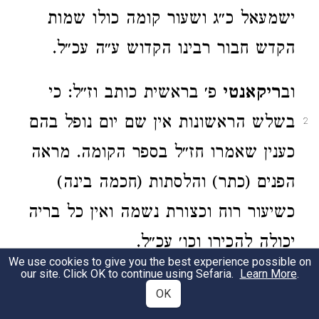
ישמעאל כ״ג ושעור קומה כולו שמות
הקדש חבור רבינו הקדוש ע״ה עכ״ל.
וב
ריקאנטי
פ׳ בראשית כותב וז״ל: כי
בשלש הראשונות אין שם יום נופל בהם
2
כענין שאמרו חז״ל בספר הקומה. מראה
הפנים (כתר) והלסתות (חכמה בינה)
כשיעור רוח וכצורת נשמה ואין כל בריה
יכולה להכירו וכו׳ עכ״ל.
We use cookies to give you the best experience possible on
our site. Click OK to continue using Sefaria.
Learn More
.
ור׳ נפתלי בס'
עמק המלך
מיחס
OK
הברייתא שעור קומה ל
שמעון הצדיק
,