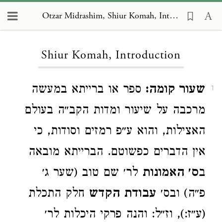
Otzar Midrashim, Shiur Komah, Introduction
Loading...
Shiur Komah, Introduction
שעור קומה:
ספר או ברייתא במעשה
1
מרכבה על שיעור ומדות הקב״ה בעולם
האצילות, והוא ע״פ רמזים וסודות, כי
אין הדברים כפשוטם. הברייתא מובאה
ב
ס׳ האמונות
לר׳ שם טוב (שער ג׳
פ״ה) ובס׳
עבודת הקדש
חלק התכלת
(ע״ז:), וז״ל: והנה פרקי היכלות לר׳