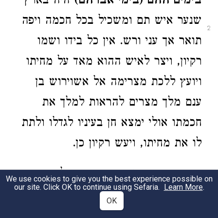
בימים ההם (בימי אברהם)
היה בארץ
שנער איש תם ומשכיל בכל חכמה ויפה
2
תואר אך עני ורש. אין כל בידו ושמו
רקיון, ויצר לאיש ההוא מאד על מחיתו
ויועץ ללכת מצרימה אל אשוירוש בן
ענם מלך מצרים להראות למלך את
חכמתו אולי ימצא חן בעיניו לגדלו ולתת
לו את מחיתו, ויעש רקיון כן.
ויהי כבוא רקיון מצרימה וישאל את
We use cookies to give you the best experience possible on
our site. Click OK to continue using Sefaria.
Learn More
.
יושבי מצרים בעבור המלך, ויגידו לו
OK
3
יושבי מצרים את משפט מלך מצרים כי