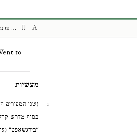
Otzar Midrashim, Selection of Various Tales, Story of the Jew Who Went to Land of Kedar
Went to
מעשיות
1
(שני הספורים ה
2
בסוף מדרש קהלת
"בירגשאפט" (ער