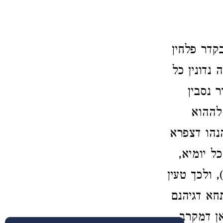
בקדר פלחין
נדונין כל
 נסבין
 לההוא
הנהו דצפרא
ל יומיא,
 ולכך טעין
תחא דגיהנם
אן דמקרב