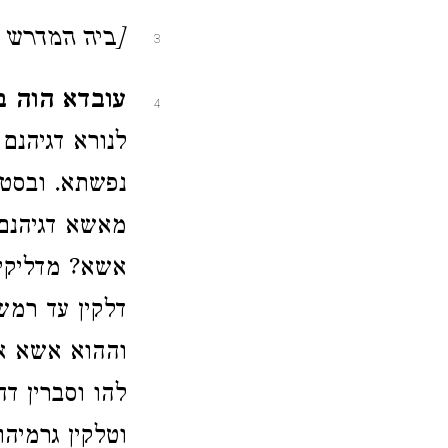
[ביה המדרש ח״ד 
3
עובדא הוה ב
4
לנורא דגיהנם
נפשתא. ובסטר
מאשא דגיהנם ו
אשא? מדליקין 
דלקין עד רמש
וההוא אשא אי
להו וסברין דה
וטלקין גרמיה