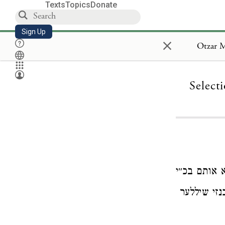
Texts
Topics
Donate
Sign Up
×
Select
 אותם בכ״י
זי שיללער