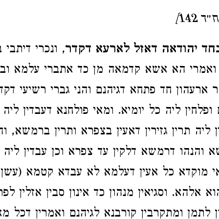
142]
חד יהודאה דאזל לארעא דקדר
, ונכרי דיתבי 
 ואמרי הא אשא קדמאה מן כד אתברי עלמא ובה 
 ארעהון חד פתחא דגיהנם והני גברי רשיעי דקדר
פלחין ליה כל יומיא. ומאי פולחנא דעבדין ליה
ליה תרין גזירין דאעין בצפרא ותרין ברמשא, ו
א והנהו דרמשא דלקין עד צפרא וכן עבדין ליה כ
 מוקדא כל אעין דעלמא לא עבדא קטמא (עשן),
וא אלהא. וסגיאין מנהון כד אינון סבין אזלין לפ
ון לתמן ומתקרבין קורבנא לגיהנם ואמרין דכל מ