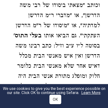
וכותב "מצאתי ביסודו של רבי משה
הדרשן", או "מדברי ר״מ הדרשן
למדתיה", או "מיסודו של ר"מ הדרשן
העתקתי". גם הביאו אותו
בעלי התוס'
בסוטה ל״ו ע״ב וז״ל: כתב רבינו משה
הדרשן ואין איש מאנשי הבית מכלל
דאיש אחר שלא מאנשי הבית כלומר
חלוק ומופלג מתורת אנשי הבית היה
שם וזה דמות דיוקנו של אביו עכ״ל. גם
We use cookies to give you the best experience possible on
our site. Click OK to continue using Sefaria.
Learn More
.
הביאו בעל
פענח רזא
(שמות י״ח י״א)
OK
בשם ר' משה הדרשן כי גדול ה׳ מכל