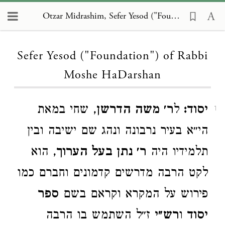
Otzar Midrashim, Sefer Yesod ("Foundation") of Rabbi Moshe HaDarshan
Loading...
Sefer Yesod ("Foundation") of Rabbi
Moshe HaDarshan
יסוד:
ל
ר׳ משה הדרשן
, שחי במאת
1
הי״א בעיר נרבונה ונהג שם ישיבה ובין
תלמידיו היה
ר׳ נתן בעל הערוך
, הוא
לקט הרבה מדרשים קדמונים וחברם כמו
פירוש על המקרא וקראם בשם
ספר
יסוד
ו
רש״י
ז״ל השתמש בו הרבה