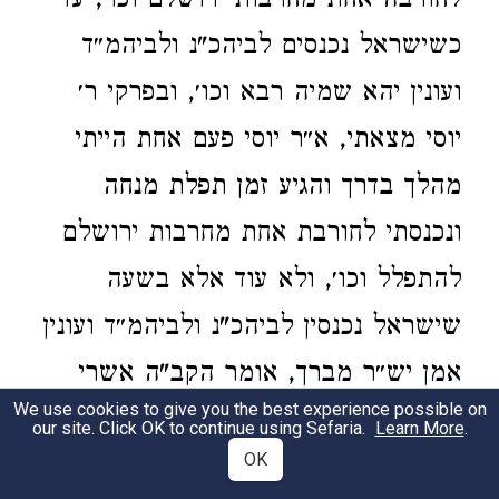
לחורבה אחת מחרבות ירושלם וכו׳, עד
כשישראל נכנסים לביהכ"נ ולביהמ״ד
ועונין יהא שמיה רבא וכו׳, ובפרקי ר׳
יוסי מצאתי, א״ר יוסי פעם אחת הייתי
מהלך בדרך והגיע זמן תפלת מנחה
ונכנסתי לחורבת אחת מחרבות ירושלם
להתפלל וכו׳, ולא עוד אלא בשעה
שישראל נכנסין לביהכ"נ ולביהמ״ד ועונין
אמן יש״ר מברך, אומר הקב"ה אשרי
We use cookies to give you the best experience possible on
המלך שמקלסין אותו בביתו כך, מתי
our site. Click OK to continue using Sefaria.
Learn More
.
OK
אשוב לביתי מתי אשוב להיכלי מתי