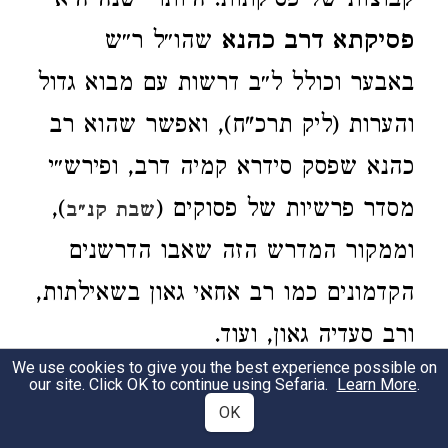
קבוצות של פסיקתות: היותר ישנה היא
פסיקתא דרב כהנא
שהו״ל ר״ש
באבער וכולל ל״ב דרשות עם מבוא גדול
והערות (ליק תרכ"ח), ואפשר שהוא רב
כהנא שפסק סידרא קמיה דרב, ופירש״י
מסדר פרשיות של פסוקים (
),
שבת קנ״ב
וממקור המדרש הזה שאבו הדרשנים
הקדמונים כמו רב אחאי גאון בשאילתות,
ורב סעדיה גאון, ועוד.
We use cookies to give you the best experience possible on
our site. Click OK to continue using Sefaria.
Learn More
.
פסיקתא רבתי:
הוא מדרש הלכה והגדה
2
OK
כמו הילמדנו והשאלתות ונסדר בשנת