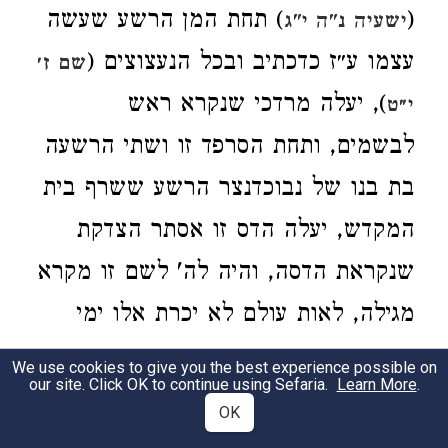
(
) תחת המן הרשע שעשה
ישעיה נ"ה י"ג
עצמו ע״ז כדכתיב ובכל הנעצוצים (
שם ז׳
), יעלה מרדכי שנקרא ראש
י״ט
לבשמים, ותחת הסרפד זו ושתי הרשעה
בת בנו של נבוכדנצר הרשע ששרף בית
המקדש, יעלה הדס זו אסתר הצדקת
שנקראת הדסה, והיה לה' לשם זו מקרא
מגילה, לאות עולם לא יכרת אלו ימי
הפורים
.
הוא אחשורוש
,
(עי׳
)
מגילה י' ע״ב
We use cookies to give you the best experience possible on
our site. Click OK to continue using Sefaria.
Learn More
.
כל מקום שנאמר הוא פלוני, אם הוא
OK
צדיק הוא מתחלתו ועד סופו ואם הוא