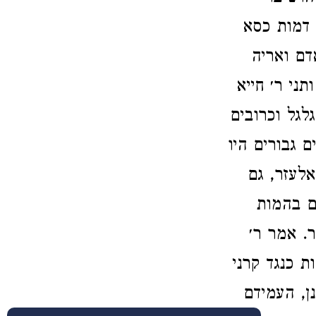
 דמות כסא
דם ואריה
ני ר׳ חייא
גל וכרובים
 גבורים היו
לעזר, גם
ם בהמות
. אמר ר׳
ת כנגד קרני
נן, העמידם