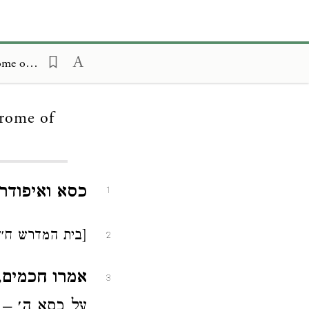
Otzar Midrashim, Midrashim on King Solomon, Throne and Hippodrome of King Solomon
rome of
כסא ואיפודר
1
[בית המדרש ח״ה צ
2
אמרו חכמים
,
3
על כסא ה׳ – 