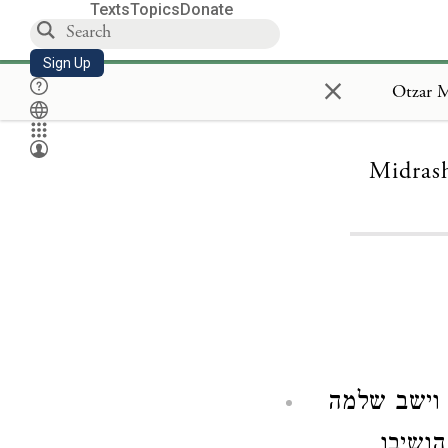
Texts
Topics
Donate
Sign Up
×
Midras
 וישב שלמה
הושיבו