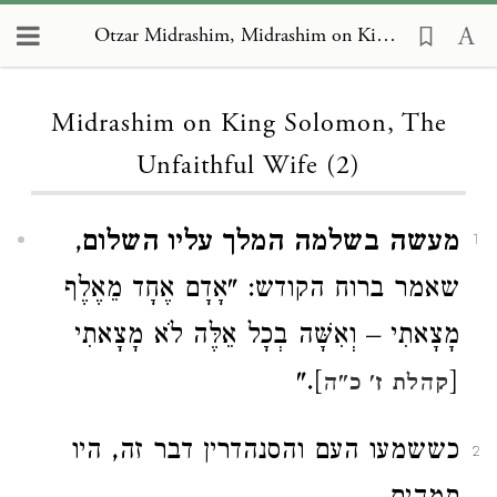
Otzar Midrashim, Midrashim on King Solomon, The Unfaithful Wife (2)
Loading...
Midrashim on King Solomon, The
Unfaithful Wife (2)
מעשה בשלמה המלך עליו השלום
,
1
שאמר ברוח הקודש: "אָדָם אֶחָד מֵאֶלֶף
מָצָאתִי – וְאִשָּׁה בְכָל אֵלֶּה לֹא מָצָאתִי
]."
[
קהלת ז' כ"ה
כששמעו העם והסנהדרין דבר זה, היו
2