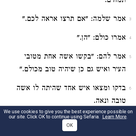
תמהים.
אמר שלמה: "אם תרצו אראה לכם."
3
אמרו כולם: "הן."
4
‏אמר להם: "בקשו אשה אחת מטובי
5
העיר ואיש גם כן שיהיה טוב מכולם."
בדקו ומצאו איש אחד שהיתה לו אשה
6
טובה ונאה.
We use cookies to give you the best experience possible on
our site. Click OK to continue using Sefaria.
Learn More
.
שלח המלך לקרוא אותו והביאוהו לפניו.
7
OK
אמר לו: "תדע שאני מבקש לך כבוד