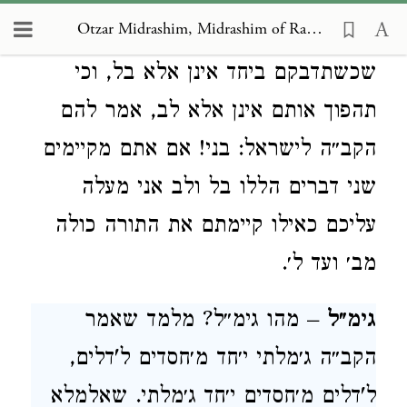
Otzar Midrashim, Midrashim of Rabbi Akiba, Aleph Bet of Rabbi Akiba (Version 1)
בבראשית וסיים התורה בלמ"ד? כדי
שכשתדבקם ביחד אינן אלא בל, וכי
תהפוך אותם אינן אלא לב, אמר להם
הקב״ה לישראל: בני! אם אתם מקיימים
שני דברים הללו בל ולב אני מעלה
עליכם כאילו קיימתם את התורה כולה
מב׳ ועד ל׳.
גימ״ל
– מהו גימ״ל? מלמד שאמר
הקב״ה ג׳מלתי י׳חד מ׳חסדים ל'דלים,
ל'דלים מ׳חסדים י׳חד ג׳מלתי. שאלמלא