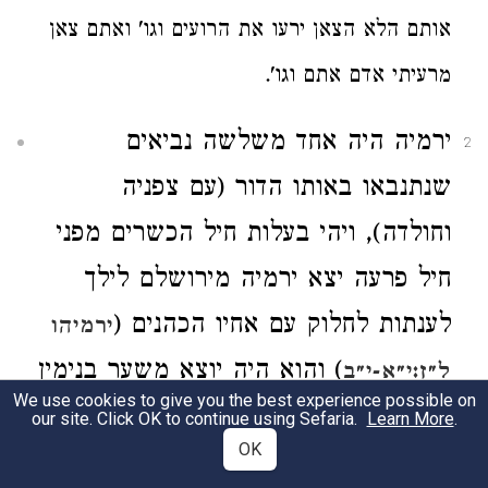
אותם הלא הצאן ירעו את הרועים וגו' ואתם צאן
מרעיתי אדם אתם וגו'.
ירמיה היה אחד משלשה נביאים
2
שנתנבאו באותו הדור (עם צפניה
וחולדה), ויהי בעלות חיל הכשרים מפני
חיל פרעה יצא ירמיה מירושלם לילך
לענתות לחלוק עם אחיו הכהנים (
ירמיהו
) והוא היה יוצא משער בנימין
ל״ז:י״א-י״ב
We use cookies to give you the best experience possible on
והיה שם אדם אחד ממונה על הנכנסים
our site. Click OK to continue using Sefaria.
Learn More
.
OK
ועל היוצאים, הוא היה יראיה בן שלמיה