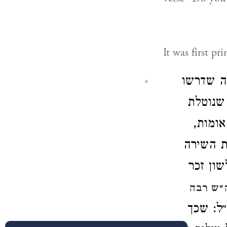
It was first p
מה שדרשו
שנוטלת
אומות
ת השירה
שון זכר
״ש רבה
״ל: שכך