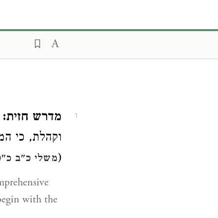
מדרש חזית:
נ
1
וקהלת, כי המד"
(
משלי כ"ב כ"ט
omprehensive
begin with the