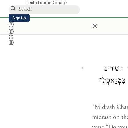
Texts
Topics
Donate
Sign Up
×
, שירים
מְלַאכְתּוֹ
"Midrash Chazi
midrash on the
verse "Do you 