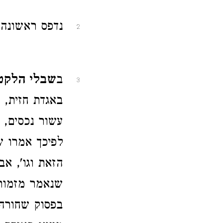
נדפס ראשונה.
2
ב
שבלי הלקט
3
באגדת חזית, 
עשור נכסים,,
לפיכך אמרו ש
הזאת וגו', אב
שנאמר מזמור 
בפסוק שחורה 