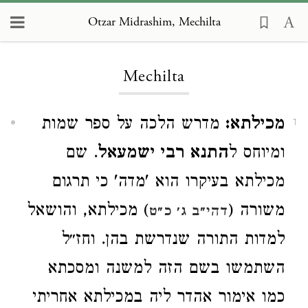
Otzar Midrashim, Mechilta
Loading...
Mechilta
מכילתא:
מדרש הלכה על ספר שמות
1
ומיוחס ל
התנא רבי ישמעאל
. שם
מכילתא בעיקרו הוא 'מדה' כי תרגום
משורה (
) מכילתא, והושאל
דהי״ב ג׳ כ״ט
למדות התורה שנדרשת בהן. וחז״ל
השתמשו בשם הזה למשנה ומסכתא
כמו אימור אהדר ליה במכילתא אחריתי