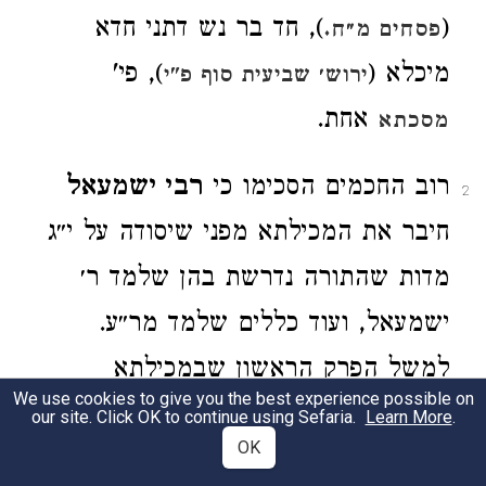
(
), חד בר נש דתני חדא
פסחים מ״ח.
מיכלא (
), פי'
ירוש׳ שביעית סוף פ"י
אחת.
מסכתא
רוב החכמים הסכימו כי
רבי ישמעאל
2
חיבר את המכילתא מפני שיסודה על י״ג
מדות שהתורה נדרשת בהן שלמד ר׳
ישמעאל, ועוד כללים שלמד מר״ע.
למשל הפרק הראשון שבמכילתא
We use cookies to give you the best experience possible on
הדרוש שומע אני וכו' נוסד על מדת ב׳
our site. Click OK to continue using Sefaria.
Learn More
.
OK
כתובים המכחישים זא"ז, ד"א אל משה