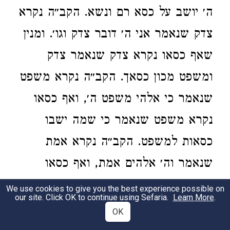
ה׳ יושב על כסא רם ונשא. הקב״ה נקרא
צדק שנאמר אני ה׳ דובר צדק וגו׳. ומנין
שאף כסאו נקרא צדק שנאמר צדק
ומשפט מכון כסאך. הקב״ה נקרא משפט
שנאמר כי אלהי משפט ה׳, ואף כסאו
נקרא משפט שנאמר כי שמה ישבו
כסאות למשפט. הקב״ה נקרא אמת
שנאמר וה׳ אלהים אמת, ואף כסאו
נקרא אמת שנאמר והוכן בחסד כסא
We use cookies to give you the best experience possible on
our site. Click OK to continue using Sefaria.
Learn More
.
וישב עליו באמת. הקב״ה נקרא כבוד
OK
שנאמר ויבא מלך הכבוד, ואף כסאו