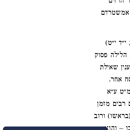
 הרזים
ס אמשטרדם
י״ד י״ט)
 הלילה פסוק
נין שאילת
ח אחר.
מ״ט ע״א
 רבים מזמן
בראשו) ורוב
ו – והוא