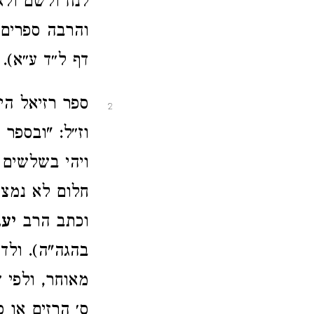
לנח ולשם ולא
והרבה ספרים 
דף ל״ד ע״א).
ספר רזיאל היה
2
וז״ל: "ובספר
ויהי בשלשים 
חלום לא נמצא
וכתב הרב
יע
בהגה"ה). ולד
מאוחר, ולפי 
ס׳ הרזים או ס