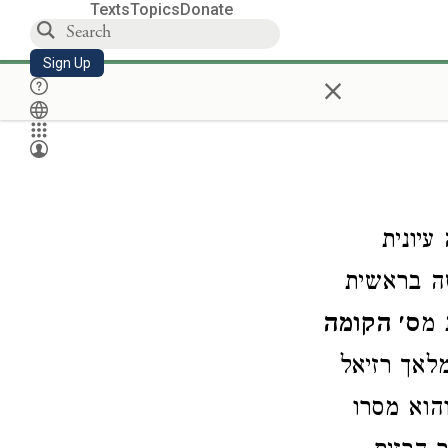
Texts
Topics
Donate
Sign Up
×
עיונית
ה בראשית
 מ
ס׳ הקומה
מלאך רזיאל
הוא מסרו