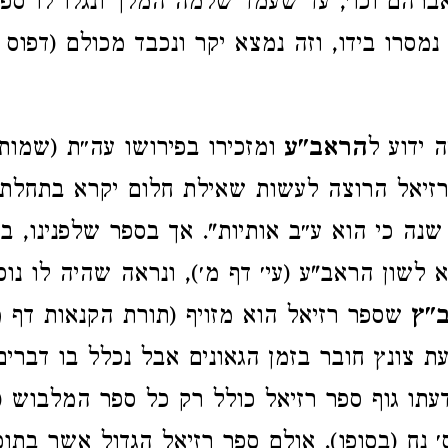
ברהם וכו׳, עד שעמד שלמה המלך ונגלו לו ספר
נמסרו בידו, וזה נמצא יקר ונכבד מכולם (דפו
 ידוע ל
הראב"ע
ומזכירו בפירושו עה״ת (שמות 
 רזיאל הרוצה לעשות שאילת חלום יקרא בתחלת
שנה כי הוא ע״ב אותיות". אך בספר שלפנינו, בע
 לשון הראב"ע (עי׳ דף מ׳), ונראה שהיה לו נוס
ב"ץ
שספר רזיאל הוא מזויף (תורת הקנאות דף 
עת צונץ חובר בזמן הגאונים אבל נכלל בו דברים
דעתו גוף ספר רזיאל כולל רק כל ספר המלבוש (
׳ נח (בסופו). אולם ספר רזיאל הגדול אשר בתוכ