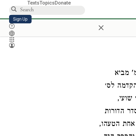
Texts
Topics
Donate
Sign Up
×
' מביא
קדמה לס׳
 שועי
דר הדורות
 אחת הטעהו