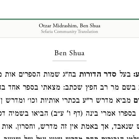
Otzar Midrashim, Ben Shua
Sefaria Community Translation
Loading...
Ben Shua
ע
בעל
סדר הדורות
בח"ג שמות הספרים אות מ
בשם מר רב חפץ שכתב: מצאתי בספר אחד בה
ם
מביא מדרש ר"ע בכתרי אותיות וכו׳ ומדרש ן׳,
בספרו אמרי בינה (דף ו' ע״ב) הביאו בשמיה דס
 שנאבד, אך באמת אין זה מדרש, וחסרון. אות