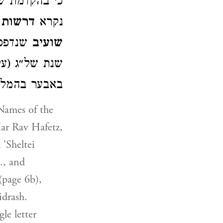
כי בהקדמת של
נקרא
דרשות 
שועיב
שנדפס 
שנת של״ג (ע'
באבער בהמליץ גליון).
Names of the
ar Rav Hafetz,
'Sheltei
., and
(page 6b),
idrash.
le letter