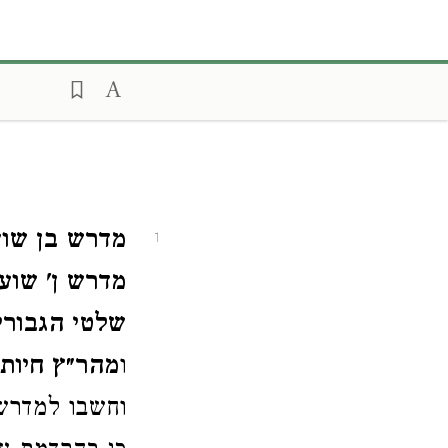
מדרש בן שו:
1
מדרש ן' שוע
שלטי הגבורי
ו
מהר״ץ חיות
וחשבו למדרש,