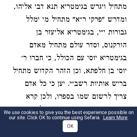
מתחיל ויגרש בגימטריא תנא דבי אליהו,
ומדרש "פרקי ר״א" מתחיל מי ימלל
גבורות י״י, בגימטריא אליעזר בן
הורקנוס, וסדר עולם מתחיל מאדם
בגימטריא יוסי עם הכולל, כי חברו ר׳
יוסי בן חלפתא, וכן הזהר הקדוש מתחיל
בריש אותיות רשב״י. יען כי כל אדם
צריך לרשום שמו בספרו, ולכן קרא
ספרו רקח שהוא בגימטריא אלעזר.
We use cookies to give you the best experience possible on
our site. Click OK to continue using Sefaria.
Learn More
.
ובשרש אהבת השם יאמר הרוקח וז״ל:
OK
במדרש תדשא בברייתא דר׳ פנחס בן