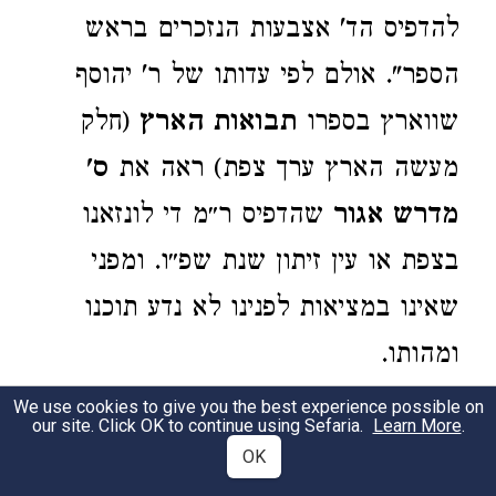
להדפיס הד' אצבעות הנזכרים בראש
הספר". אולם לפי עדותו של ר' יהוסף
שווארץ בספרו
תבואות הארץ
(חלק
מעשה הארץ ערך צפת) ראה את
ס'
מדרש אגור
שהדפיס ר״מ די לונזאנו
בצפת או עין זיתון שנת שפ״ו. ומפני
שאינו במציאות לפנינו לא נדע תוכנו
ומהותו.
Agur: Rabbi Menachem de Lonzano
We use cookies to give you the best experience possible on
our site. Click OK to continue using Sefaria.
Learn More
.
mentions it in the introduction to his book
OK
'Shtei Yadot' (Venice, 5488 [1728]). He