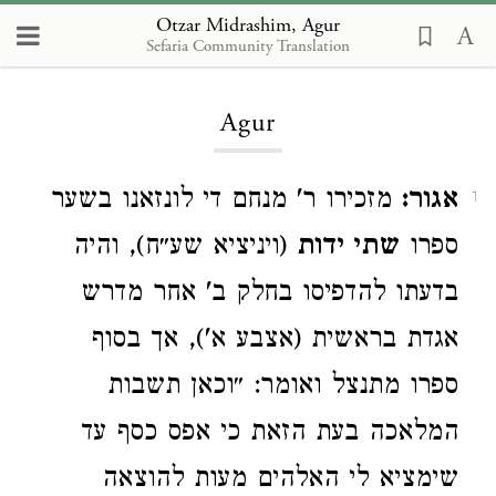
Otzar Midrashim, Agur
Sefaria Community Translation
Loading...
Agur
אגור:
מזכירו ר' מנחם די לונזאנו בשער
1
ספרו
שתי ידות
(ויניציא שע״ח), והיה
בדעתו להדפיסו בחלק ב' אחר מדרש
אגדת בראשית (אצבע א'), אך בסוף
ספרו מתנצל ואומר: ״וכאן תשבות
המלאכה בעת הזאת כי אפס כסף עד
שימציא לי האלהים מעות להוצאה