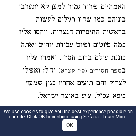
האמתיים פירוד גמור למען לא יתערבו
ביניהם כמו שהיו רגילים לעשות
בראשית התיסדות הנצרות. ויחסו אליו
כמה פיוטים ופיוט עבודת יוה״כ ״אתה
כוננת עולם ברוב חסד״. ואמרו עליו
ב
) וז״ל: ואפילו
ספר חסידים
(סי׳ קצ"א
לצדיק והם תועים אחריו כגון שמעון
כיפא עכ"ל. ע״ע באוצר ישראל.
שליחי ישו הנוצרי המכונה פיטר (Peter)
We use cookies to give you the best experience possible on
our site. Click OK to continue using Sefaria.
Learn More
.
שהוראתו בלשון יוני, "סלע" כמו כיפא בארמית.
OK
ויש מסורה המונית כי שמעון זה כוונתו היתה