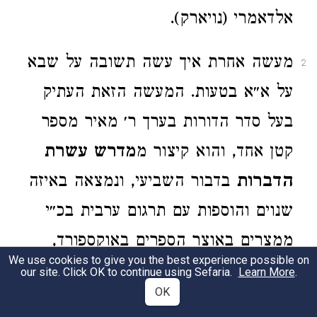
אלדאמרי (נויארק).
מעשה אחרת איך עשה תשובה על שבא
2
על א״א בטעות. המעשה הזאת העתיק
בעל סדר הדורות בערך ר׳ מאיר מספר
קטן אחד, והוא קיצור מ
מדרש עשרת
הדברות
בדבור השביעי, ונמצאה באיזה
שנוים והוספות עם תרגום ערבית בכ״י
ממצרים באוצר הספרים באוקספורד,
We use cookies to give you the best experience possible on
ווערטהיימער הדפיסה בבתי מדרשים ח״ב
our site. Click OK to continue using Sefaria.
Learn More
.
OK
דף כ״ו. ושם מסופר מעשה מחכם אחד