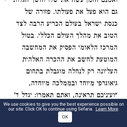
ואמנם הזמן עשה את שלו וחשך הגלות
גם הוא פעל את פעולתו. פזורה של
כנסת ישראל בעולם הכריע הרבה לצד
הטוב את מהלך העולם הכללי. בטול
המרכז הלאומי הפסיק את המחשבה
המוטעת לחשב את ההכרה האלהית
העליונה רק לנחלה מוגבלת בתחום
גיאוגרפי מיוחד ובממלכה מיוחדה,
"ועיניכם תראינה, ואתם תאמרו: יגדל ד'
We use cookies to give you the best experience possible on
מעל לגבול ישראל". ורעיון זה, הנראה
our site. Click OK to continue using Sefaria.
Learn More
.
OK
כבודד, עזר הרבה לבהירות המושגים