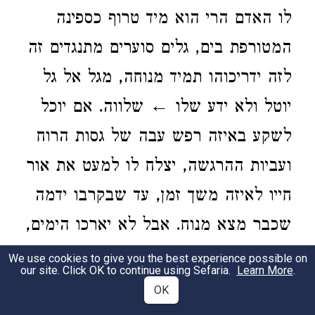
לו האדם הרי הוא מיד טרוף כספינה
המטורפת בים, גלים סוערים מתנגדים זה
לזה ידריכוהו תמיד מנוחה, מגל אל גל
יוטל ולא ידע שלו ← שלווה. אם יוכל
לשקע באיזה רפש עבה של גסות הרוח
ועביות ההרגשה, יצלח לו למעט את אור
חייו לאיזה משך זמן, עד שבקרבו ידמה
שכבר מצא מנוח. אבל לא יארכו הימים,
הרוח יחלץ ממסגרותיו והטירוף
We use cookies to give you the best experience possible on
our site. Click OK to continue using Sefaria.
Learn More
.
הקלעי[2] יחל את פעלו בכל תוקף.
OK