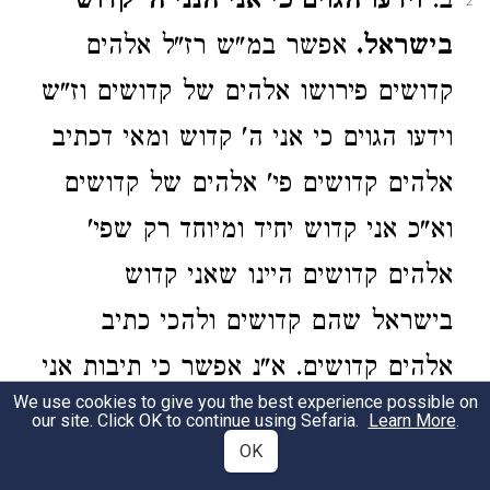
ב.
וידעו הגוים כי אני הנני ה' קדוש
2
בישראל.
אפשר במ"ש רז"ל אלהים
קדושים פירושו אלהים של קדושים וז"ש
וידעו הגוים כי אני ה' קדוש ומאי דכתיב
אלהים קדושים פי' אלהים של קדושים
וא"כ אני קדוש יחיד ומיוחד רק שפי'
אלהים קדושים היינו שאני קדוש
בישראל שהם קדושים ולהכי כתיב
אלהים קדושים. א"נ אפשר כי תיבות אני
We use cookies to give you the best experience possible on
ה' הם בגימט' פז אחר יותר על אלהים
our site. Click OK to continue using Sefaria.
Learn More
.
OK
והוא רחמים וידעו הגוים שאני מתנהג