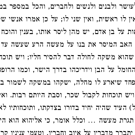
עושר ולבנים ולנשים ולחברים, והכל במספר במ
ן לו ראשית, ואין שני לו; על כן אמרו אנשי שק
ת על בן אדם, יש מהן ליסר אותו, בענין והוכח
 האב המיסר את בנו על מעשה הרע שעשה עד 
שהוא משקה לחולה דבר להסיר חליו; ויש תוכח
ומל על הבן וידריכהו בדרך הישר, וכמו הרופ
פחד שיארע לו מחלה, ישקהו במשקה לשמור בר
ויש תוכחות לקבול שכר, וסבת היותם רבות. ואי
) העיד שהיה יחיד בדורו בצדקתו, ותוכחותיו לא
תגרת מעשה … וכלל אומר, כי אליהוא הוא הי
ברר מדבריו על איוב וחבריו,‏ וטעמי עניניו קרו