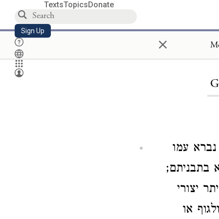
Texts
Topics
Donate
Sign Up
×
Mo
G
נברא עמו
א בתבניתם;
תר יצורי
גוף או