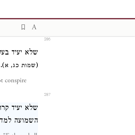
שלא להעיד ב" (
 false testimony
286
שלא יעיד בעל ע"
).
(
שמות כג, א
ot conspire
287
שלא יעיד קרו" (
השמועה למדו.