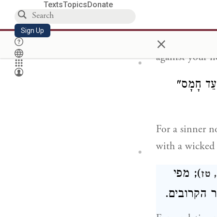
Texts
Topics
Donate
).
, יב
Sign Up
×
Not to give fal
against your n
עֵד חָמָס
For a sinner no
with a wicked 
); מפי
 טז
ר הקרובים