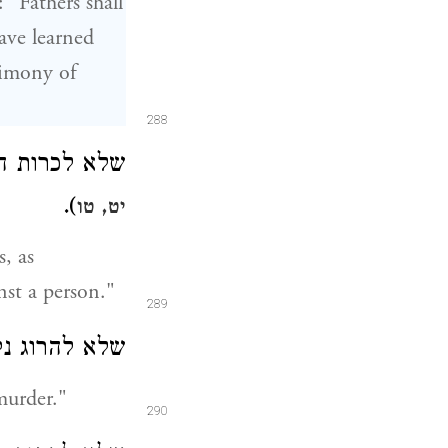
s: "Fathers shall
ave learned
stimony of
288
שלא לכרות ה" (
).
יט, טו
, as
inst a person."
289
שלא להרוג נ" (
murder."
290