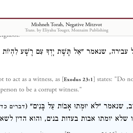
שקר, שנאמר "לֹא תַעֲנֶה בְּרֵעֲךָ עֵד שָׁקֶר
שמות כ
se testimony, as [
] states: "Do not give
Mishneh Torah, Negative Mitzvot
Exodus 20:13
Trans. by Eliyahu Touger, Moznaim Publishing
eighbor."
בירה, שנאמר "אַל תָּשֶׁת יָדְךָ עִם רָשָׁע לִהְיוֹת 
t to act as a witness, as [
] states: "Do n
Exodus 23:1
person to be a corrupt witness."
ב, שנאמר "לֹא יוּמְתוּ אָבוֹת עַל בָּנִים
דברים כד,
 שלא יומתו אבות בעדות בנים, והוא הדין לשא