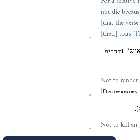
For a relative 
not die becaus
[that the vers
[their] sons. T
ּאִישׁ
דברים
Not to render 
[
Deuteronomy 
).
Not to kill an