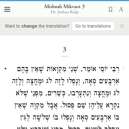
Mishnah Mikvaot 3
Dr. Joshua Kulp
×
Want to
change
the translation?
Go to translations
Loading...
3
רַבִּי יוֹסֵי
אוֹמֵר, שְׁנֵי מִקְוָאוֹת שֶׁאֵין בָּהֶם
1
אַרְבָּעִים סְאָה, וְנָפְלוּ לָזֶה לֹג וּמֶחֱצָה וְלָזֶה
לֹג וּמֶחֱצָה וְנִתְעָרְבוּ, כְּשֵׁרִים, מִפְּנֵי שֶׁלֹּא
נִקְרָא עֲלֵיהֶן שֵׁם פְּסוּל. אֲבָל מִקְוֶה שֶׁאֵין
בּוֹ אַרְבָּעִים סְאָה וְנָפְלוּ בוֹ שְׁלשָׁה לֻגִּין