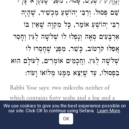
וְנֶחֱלַק לִשְׁנַיִם, פָּסוּל, מִפְּנֵי שֶׁנִּקְרָא עָלָיו
שֵׁם פְּסוּל.
וְרַבִּי יְהוֹשֻׁעַ
מַכְשִׁיר, שֶׁהָיָה
רַבִּי יְהוֹשֻׁעַ
אוֹמֵר, כָּל מִקְוֶה שֶׁאֵין בּוֹ
אַרְבָּעִים סְאָה וְנָפְלוּ לוֹ שְׁלשָׁה לֻגִּין וְחָסַר
אֲפִלּוּ קֹרְטוֹב, כָּשֵׁר, מִפְּנֵי שֶׁחָסְרוּ לוֹ
שְׁלשָׁה לֻגִּין. וַחֲכָמִים אוֹמְרִים, לְעוֹלָם הוּא
בִפְסוּלוֹ, עַד שֶׁיֵּצֵא מִמֶּנּוּ מְלוֹאוֹ וָעוֹד:
Rabbi Yose
says: two mikvehs neither of
which contains forty seahs and a log and a
We use cookies to give you the best experience possible on
half [of drawn water] fell into this one and
our site. Click OK to continue using Sefaria.
Learn More
.
a log and a half into this one, and then they
OK
are mixed together, they remain valid, since