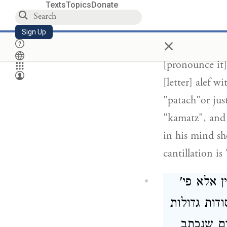
Texts
Topics
Donate
Sages stated (
M
written] with 
Sign Up
×
must pronounce it as if 
[pronounce it] with 
[letter] alef w
"patach"or jus
"kamatz", and 
in his mind should on
cantillation is
(ן אלא פי
דות גדולות
ום שנכתב