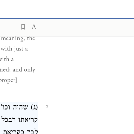
e [as it is
ather, one
 with just a
with a
rned; and only
ג) שהיה וכו''
3
קריאתו דבכל 
לבד בקריאת ש