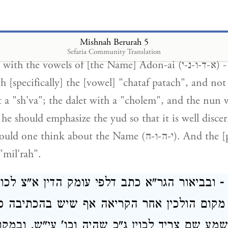
) "One who pronounces The Nam
ishnah Sanhedrin 10
it's letters has no portion in the World to Come". R
Mishnah Berurah 5
the Name Adon-ai (א-ד-ו-נ-י) was written, and also
Sefaria Community Translation
the vowels of [the Name] Adon-ai (א-ד-ו-נ-י) - meaning, the
ith [specifically] the [vowel] "chataf patach", and not
t a "sh'va"; the dalet with a "cholem", and the nun 
he should emphasize the yud so that it is well disce
e think about the Name (י-ה-ו-ה). And the [proper]
 "mil'rah".
 - ובביאור הגר"א כתב דלפי עומק הדין א"צ לכוי
מקום הולכין אחר הקריאה אף שיש בהכתיבה סו
מע שם צריך לכוין ג"כ שהיה וכו' עי"ש. ובמק