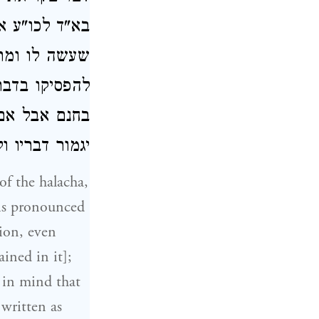
בא"ד לכו"ע '
שעשה לו ומתח
להפסיקו בדבר
בחנם אבל אם
יגמור דבריו]:
f the halacha,
 is pronounced
 in mind that
 written as