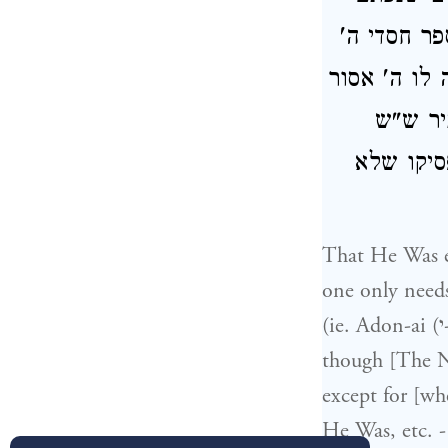
ספר חסדי ה
לו ה' אסור
יר ש"ש
סיקו שלא
That He Was et
one only need
(ie. Adon-ai (א-ד-ו-נ-י)), because we always go after the pronunciation, even
though [The Name] as it is writt
except for [wh
He Was, etc. -