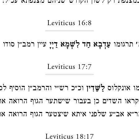
במצנפת רק לשון הקודש שניהם מצנפתא עכ״ל:
Leviticus 16:8
׳
תרגומו
עַדְבָא חַד לִשְׁמָא דַיְיָ
עיין רמב״ן סודו 
Leviticus 17:7
ו אונקלוס
לַשֵּׁדִין
וכ״כ רש״י והרמב״ן הוסיף ל
ראו השדים כן בעבור שישתער הגוף הרואה אות
ר״א אב״ע שלפני איתא שיצטער הגוף הרואה או
Leviticus 18:17