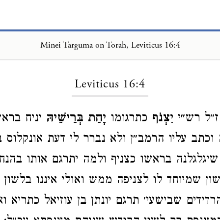
Minei Targuma on Torah, Leviticus 16:4
Loading...
Leviticus 16:4
״ל רש״י
יִצְנֹף
כתרגומו
יָחֵת בְּרֵישֵׁיהּ
יניח בראש
 וכתב עליו הרמב״ן ולא נברר לי דעת אונקלוס ב
שיגלגלנה בראשו כצניף ולמה יתרגם אותו בהנח
ון שמיוחד לו לצניפה ממש ואולי איננו בלשון 
רדידים שבישעי׳ תרגם יונתן בן עוזיאל כתריא וא