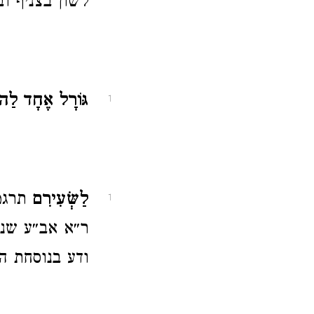
לשון בצניף ו
גּוֹרָל אֶחָד לַה
1
לַשְּׂעִירִם
תרגמ
1
ר״א אב״ע שנק
ודע בנוסחת ה