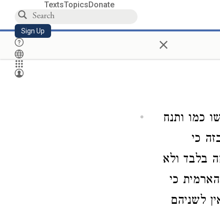
Texts
Topics
Donate
Sign Up
×
ו כמו ותנח
זה כי
ה בלבד ולא
הארמית כי
ין לשניהם