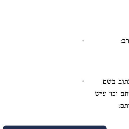
רב:
כתוב בשם
ם וכו׳ ע״ש
תם: