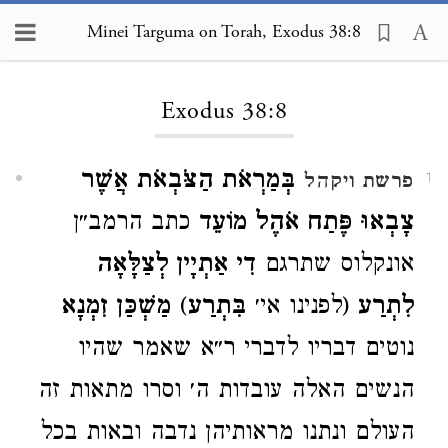
Minei Targuma on Torah, Exodus 38:8
Loading...
Exodus 38:8
בְּמַרְאֹת הַצֹּבְאֹת אֲשֶׁר
פרשת ויקהל
1
צָבְאוּ פֶּתַח אֹהֶל מוֹעֵד
כתב הרמב״ן
אונקלוס שתרגם
דִי אַתְיָין לְצַלָּאָה
לִתְרַע
(לפנינו אי׳
בִּתְרַע
)
מַשְׁכַּן זִמְנָא
נוטים דבריו לדברי ר״א שאמר שהיו
הנשים האלה עובדות ה׳ וסרו מתאות זה
העולם ונתנו מראותיהן נדבה ובאות בכל