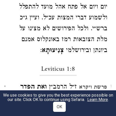
יום ויום אל פתח אהל מועד להתפלל
ולשמוע דברי המצות עכ״ל. ועיין ג״כ
ברש״י. ולכל הפירושים לא מצינו על
מלת הצובאות רמז באונקלוס אמנם
ביונתן ובירושלמי
צְנִיעוּתָא
:
Leviticus 1:8
ז״ל הרמב״ן
ואת הפדר
פרשת ויקרא
1
We use cookies to give you the best experience possible on
תרגם אונקלוס
וְיַת תַּרְבָּא
וכן דברי כל
our site. Click OK to continue using Sefaria.
Learn More
.
OK
המפרשים פה אחד ואין למלה חבר ולפי